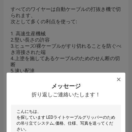
すべてのワイヤーは自動ケーブルの打抜き機で切
られます、
次として多くの利点を使って:
1.
高速生産機械
2.堅い長さの許容
3.ヒューズ/裸ケーブルがすり切れることを防ぐべ
き溶接された端
4.上塗を施してあるケーブルのためのせん断の切
断
5.速い配達
6.低い切断の費用
メッセージ
折り返しご連絡いたします！