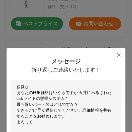
価格：交渉可能
真鍮ケーブルのグリッパー
ベストプライス
お問い合わせ
ケーブルのグリッパーを握っている自己
LEDの線形ランプの270°光学レン
ケーブルの輪になるグリッパー
ズYW86471のために掛かる一致
メッセージ
の自己のグリップ ワイヤー
折り返しご連絡いたします！
MOQ：1000 PC
ケーブルの掛かるシステム
価格：交渉可能
芸術の掛かるシステム
ベストプライス
お問い合わせ
軽い掛かるキット
多くを見て下さい
LEDのパネルの懸濁液のキット