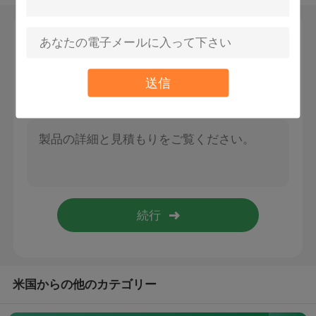
ワイヤー懸濁液のキット
メッセージ
折り返しご連絡いたします！
ケーブルの懸濁液のキット
送信
ケーブルの表示部品
天井ケーブルの掛かるシステム
ワイヤー ロープの吊り鎖
ランプのスイベル・ジョイント
米国からの他のカテゴリー