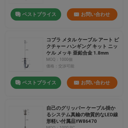
ベストプライス
お問い合わせ
私達について
工場旅行
コブラ メタル ケーブル アート ピ
クチャー ハンギング キット ニッ
品質管理
ケル メッキ 亜鉛合金 1.8mm
MOQ：1000個
価格：交渉可能
私達に連絡しなさい
ベストプライス
お問い合わせ
引用を要求しなさい
航空機ケーブルのグリッパー
自己のグリッパー ケーブル掛か
るシステム真鍮の物質的なLED線
形軽い付属品YW86470
調節可能なケーブルのグリッパー
MOQ：1000 PC