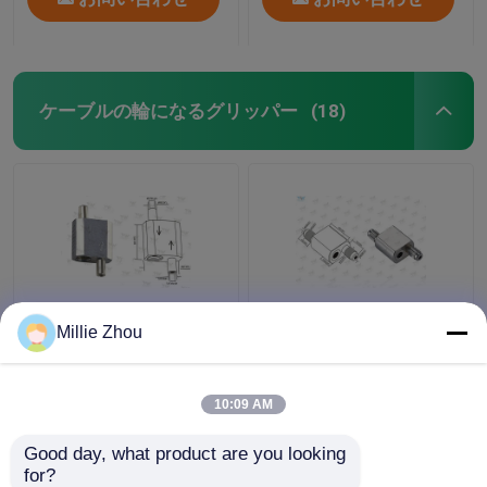
ケーブルの輪になるグリッパー
(18)
照明装置のための逆解
20 *容易な20のMmの懸
Millie Zhou
放ケーブルの輪になる
濁液の照明設備は長さ
グリッパーΦ3.5 Mmの
を30のKGの作業過量調
プランジャー直径
節します
10:09 AM
ベストプライス
ベストプライス
Good day, what product are you looking 
for?