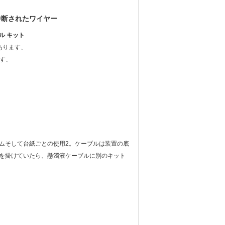
中断されたワイヤー
ル キット
あります、
す、
ムそして台紙ごとの使用2。ケーブルは装置の底
を掛けていたら、懸濁液ケーブルに別のキット