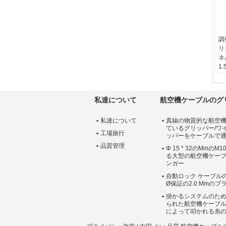
調
リ
ネ
1
ケ
3
か
私達について
航空機ケーブルのグ
ホ
ほ
私達について
真鍮の物質的な航空機
O
ているグリッパー/ワ
色
工場旅行
ッパーをケーブルで
ズ
品質管理
Φ 15 * 32のMmの
せ
る大型の航空機ケー
い
ンガー
自動ロック ケーブル
Ø保証の2.0 Mmの
掛かるシステムのた
られた航空機ケーブル
によって叩かれる糸