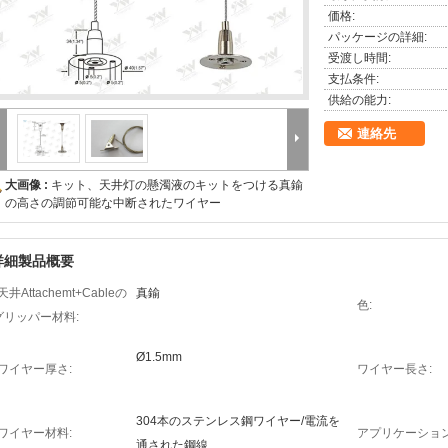
価格:
パッケージの詳細:
受渡し時間:
支払条件:
供給の能力:
連絡先
大画像 :
キット、天井灯の懸濁液のキットをつける真鍮
の高さの調節可能な中断されたワイヤー
詳細製品概要
天井Attachemt+Cableの
真鍮
色:
グリッパー材料:
Ø1.5mm
ワイヤー厚さ:
ワイヤー長さ:
304本のステンレス鋼ワイヤー/電流を
ワイヤー材料:
アプリケーション
通された鋼線