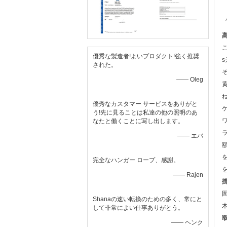
優秀な製造者!よいプロダクト!強く推奨
された。
—— Oleg
優秀なカスタマー サービスをありがと
う!先に見ることは私達の他の照明のあ
なたと働くことに写し出します。
—— エバ
完全なハンガー ロープ、感謝。
—— Rajen
Shanaの速い転換のための多く、常にと
して非常によい仕事ありがとう。
—— ヘンク