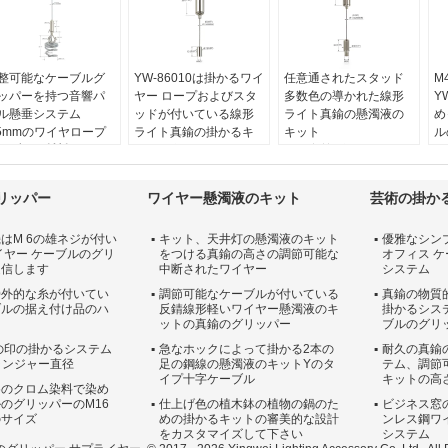
整可能なケーブルグ
YW-86010は掛かるワイ
任意通されたスタッド
M
ッパーを持つ音響パ
ヤー ロープおよびスタ
多数色の導かれた線形
Y
ル懸垂システム
ッドが付いている線形
ライト真鍮の懸濁液の
め
.5mmのワイヤロープ
ライト真鍮の掛かるキ
キット
ル
ーブルの材料:
任意、
ットを導いた
項目名前:
導かれた線形
ル
04ss電流を通される、
項目名前:
導かれた線形
ライトのための真鍮の
項
316のss
ライトのための真鍮の
掛かるキット
材
リッパー
ワイヤー懸濁液のキット
芸術の掛か
ック材料:
鉄鋼
掛かるキット
天井のグリッパー:
ワ
か:
受諾可能な
天井のグリッパー:
14*22mm
天
はM 6の雄ネジが付い
キット、天井灯の懸濁液のキット
優雅なシン
EM/ODM
16*28mm
材料:
黄銅
1
イヤー ケーブルのグリ
をつける真鍮の高さの調節可能な
オフィス 
:
、またはカスタマイ
材料:
黄銅
スタッド:
8*20mm
通信します
中断されたワイヤー
システム
されるニッケルを被
スタッド:
7*13mm
M10外的な糸が付いてい
なさい/クロム/黒く/白
調節可能なケーブルが付いている
真鍮の物質
ブルの据え付け品のハ
反錆線形軽いワイヤー懸濁液のキ
掛かるシス
ットの真鍮のグリッパー
ブルのグリ
の印の掛かるシステム
急なホックによって掛かる2本の
耐久の真鍮
プランジャー直径
足の鋼線の懸濁液のキットYのタ
テム、調節
イプ十字ケーブル
キットの高
めのクロム染料で染め
のグリッパーのM16
仕上げ色の植木鉢の植物の鍋のた
ビジネス窓
のサイズ
めの掛かるキットの審美的な設計
ンレス鋼ワ
をカスタマイズして下さい
システム