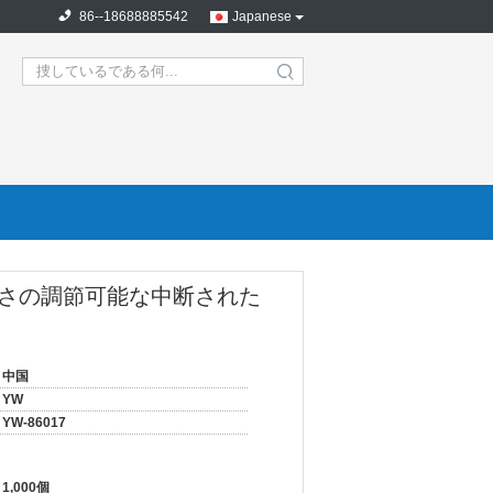
86--18688885542
Japanese
search
さの調節可能な中断された
中国
YW
YW-86017
1,000個