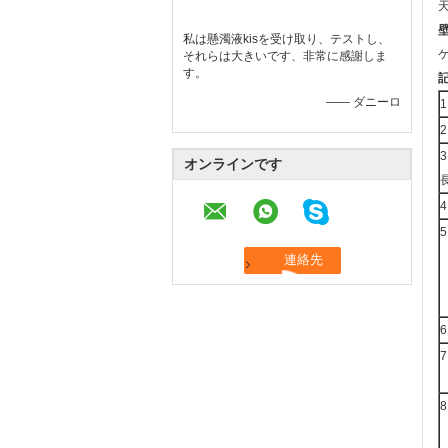
私は懸濁液kisを受け取り、テストし、
それらは大きいです、非常に感謝しま
す。
—— ダニーロ
1
2
3
オンラインです
4
5
6
7
8