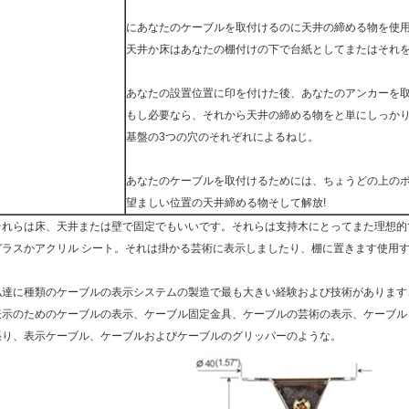
にあなたのケーブルを取付けるのに天井の締める物を使
天井か床はあなたの棚付けの下で台紙としてまたはそれ
あなたの設置位置に印を付けた後、あなたのアンカーを
もし必要なら、それから天井の締める物をと単にしっか
基盤の3つの穴のそれぞれによるねじ。
あなたのケーブルを取付けるためには、ちょうどの上の
望ましい位置の天井締める物そして解放!
それらは床、天井または壁で固定でもいいです。それらは支持木にとってまた理想的
ガラスかアクリル シート。それは掛かる芸術に表示しましたり、棚に置きます使用
私達に種類のケーブルの表示システムの製造で最も大きい経験および技術があります
表示のためのケーブルの表示、ケーブル固定金具、ケーブルの芸術の表示、ケーブル 
張り、表示ケーブル、ケーブルおよびケーブルのグリッパーのような。