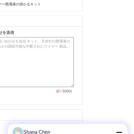
ヤー懸濁液の掛かるキット
せを送信
(
0
/ 3000)
Shana Chen