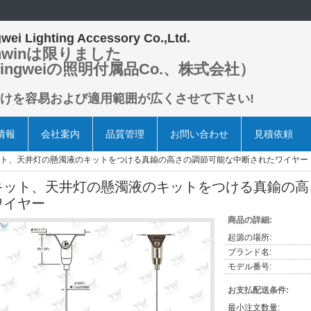
wei Lighting Accessory Co.,Ltd.
nwinは限りました
ingweiの照明付属品Co.、株式会社）
けを容易および適用範囲が広くさせて下さい!
情報
会社案内
品質管理
お問い合わせ
見積依頼
ト、天井灯の懸濁液のキットをつける真鍮の高さの調節可能な中断されたワイヤー
キット、天井灯の懸濁液のキットをつける真鍮の高
ワイヤー
商品の詳細:
起源の場所:
ブランド名:
モデル番号:
お支払配送条件:
最小注文数量: