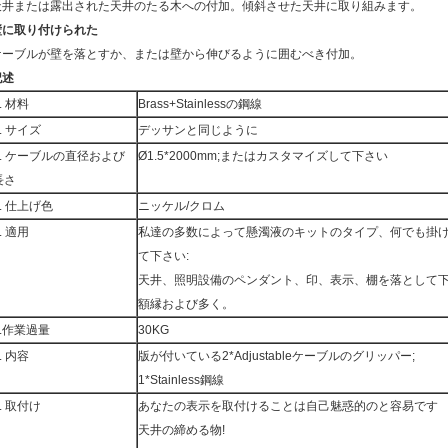
天井または露出された天井のたる木への付加。傾斜させた天井に取り組みます。
壁に取り付けられた
ケーブルが壁を落とすか、または壁から伸びるように囲むべき付加。
記述
.
材料
Brass+Stainlessの鋼線
.
サイズ
デッサンと同じように
.
ケーブルの直径および
Ø1.5*2000mm;またはカスタマイズして下さい
長さ
.
仕上げ色
ニッケル/クロム
.
適用
私達の多数によって懸濁液のキットのタイプ、何でも掛
て下さい:
天井、照明設備のペンダント、印、表示、棚を落として
額縁および多く。
.
作業過量
30KG
.
内容
版が付いている2*Adjustableケーブルのグリッパー;
1*Stainless鋼線
.
取付け
あなたの表示を取付けることは自己魅惑的のと容易です
天井の締める物!