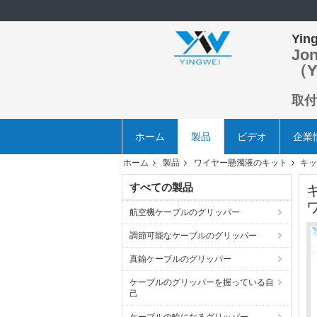
Ying
Jo
（Y
取付
ホーム
製品
ビデオ
企業
ホーム
製品
ワイヤー懸濁液のキット
キッ
すべての製品
航空機ケーブルのグリッパー
調節可能なケーブルのグリッパー
真鍮ケーブルのグリッパー
ケーブルのグリッパーを握っている自
己