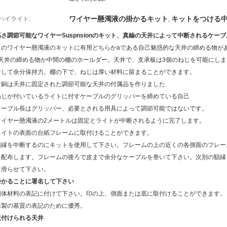
ワイヤー懸濁液の掛かるキット
キットをつける
ハイライト:
,
高さ調節可能なワイヤーSuspnsionのキット、真鍮の天井によって中断されるケーブ
このワイヤー懸濁液のキットに有用どちらかaである自己魅惑的な天井の締める物が
s天井の締める物か中間の棚のホールダー。天井で、支承板は3個のねじを可能にしま
そして余分保持力。棚の下で、ねじは厚い材料に留まることができます。
黄銅は天井に固定された調節可能な天井の付属品を作りました
ねじが付いているライトに付すケーブルのグリッパーを締めている自己
ケーブル長はグリッパー、必要とされる用具によって調節可能ではないです。
ワイヤー懸濁液の2メートルは固定とライトが中断されるように完了します。
ライトの表面の台紙フレームに取付けることができます。
額縁を中断するのにキットを使用して下さい。フレームの上の近くの各側面のフレー
を配布します。フレームの後ろで皮まで余分なケーブルを巻いて下さい。次別の額縁
を滑らせて下さい。
掛かることに署名して下さい
固体材料の表記に付けて下さい。印の上、側面または底に取付けることができます。
木製の基質の表記のために優秀。
取付けられる天井