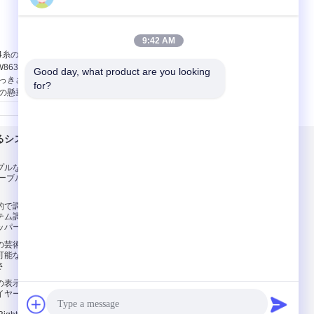
9:42 AM
4糸のグリッパー
天井灯の懸濁液のキッ
W86341が付いている
トは調節可能なグリッ
Good day, what product are you looking 
っきされた銅ケーブ
パーYW86340が付いて
for?
の懸垂装置にニッケ
いるめっきされた黄銅
を被せなさい
にニッケルを被せる
目名前:
YW-86341
項目名前:
YW-86340
料:
黄銅
材料:
黄銅
るシステム
私達に連絡しなさい
イヤー直径:
1.2mm
ワイヤー直径:
2MM
井のサイズ:
天井のサイズ:
プルな設計を用いる
私達に連絡しなさい
5*15mm
25*28mm
ケーブルの印の掛かる
引用を要求しなさい
E-Mail
的で調節可能な芸術
テム調節可能なケー
サイトマップ
ッパーのホック
携帯サイト
の芸術の掛かるシス
可能な印の懸濁液の
さ
の表示のためのステ
イヤー芸術の掛かる