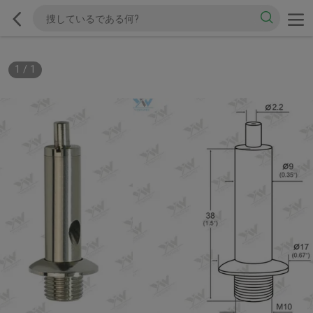
1
/
1