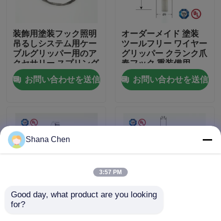
私達について
装飾用塗装フック照明
オーダーメイド 塗装
吊るしシステム用ケー
ツールフリー ワイヤー
ブルグリッパー用のア
グリッパー クランク爪
工場旅行
クセサリー スプリング
春フック 重装備用
フック付き
お問い合わせを送信
お問い合わせを送信
品質管理
私達に連絡しなさい
Shana Chen
引用を要求しなさい
3:57 PM
航空機ケーブルのグリッパー
Good day, what product are you looking 
for?
高品質のブロンズケー
工場直販 フック付きス
調節可能なケーブルのグリッパー
ブルグリッパーを卸売
レッドケーブルグリッ