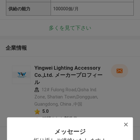
供給の能力
100000個/月
多くを見て下さい
企業情報
Yingwei Lighting Accessory
Co.,Ltd. メーカープロフィー
ル
12# Fulong Road,Qisha Ind.
Zone, Shatian Town,Dongguan,
Guangdong, China ,中国
5.0
確認された製造者
メッセージ
多くを見て下さい