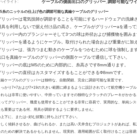
ケーブルの側面出口のグリッパー
調節可能なワイ
ハイライト:
,
M5糸のニッケルの仕上げ色の調節可能な真鍮ケーブルのグリッパー
グリッパーは電気技師が調節することを可能にするハードウェアの洗練
用具を利用しないで据え付け品の高さ。ケーブルがグリッパーaを通って
グリッパー内のプランジャーそして3つの球は外径および捕獲物を囲みま
グリッパーを通るようにケーブル。取付けられた場合および重量がに加
グリッパーは、張力つまむ動きのケーブルをつかむために球を強制しま
出口を真鍮ケーブルのグリッパーの側面ケーブルで通信して下さい。
グリッパーの底はM5のために内部的に、糸高さです8mm通ります。
グリッパーの直径はカスタマイズするもことができるΦ8mmです。
真鍮ケーブルのグリッパーは独特な、自動閉鎖、完全に調節可能な装置です、
しっかり7×7および7×19の大きい範囲に締まるように設計されていて航空機ケーブ
それらは非常に使いやすい、中持っていますその独特なクラッチのブレーキがかかる
従ってグリッパー、幾度も使用することができる非常に容易で、実用的な、単純シス
最も重要はである何、用具が調節するように要求しません;
の上下に、または–好む頻繁に持ち上げて下さい。
珍しく傾斜させるか、曲げられるか、または高い天井含むプロジェクトがあれば、私
たのための解決であるかもしれません。現実的、適用範囲が広く取付けることは容易