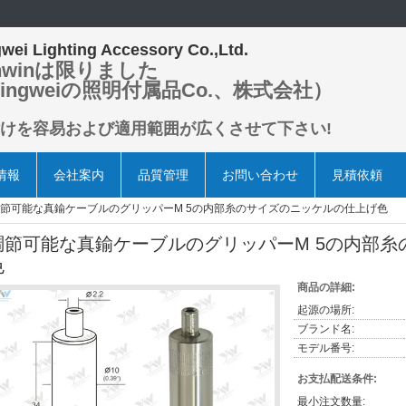
wei Lighting Accessory Co.,Ltd.
nwinは限りました
ingweiの照明付属品Co.、株式会社）
けを容易および適用範囲が広くさせて下さい!
情報
会社案内
品質管理
お問い合わせ
見積依頼
節可能な真鍮ケーブルのグリッパーM 5の内部糸のサイズのニッケルの仕上げ色
調節可能な真鍮ケーブルのグリッパーM 5の内部
色
商品の詳細:
起源の場所:
ブランド名:
モデル番号:
お支払配送条件:
最小注文数量: