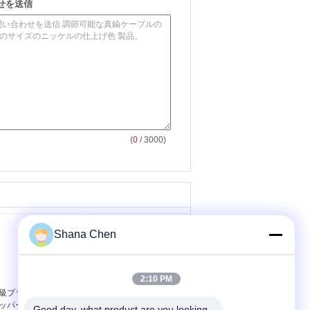
せを送信
(
0
/ 3000)
Shana Chen
2:10 PM
級ブラスケーブルグ
耐久性のある調整可能
ッパー 長さ1m
なケーブルグリッパー
Good day, what product are you looking 