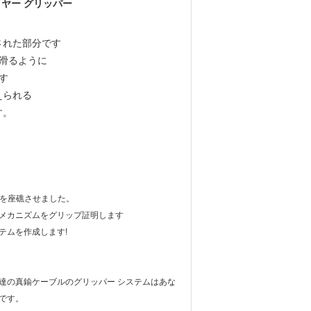
ヤー グリッパー
された部分です
滑るように
す
えられる
す。
ルを座礁させました。
メカニズムをグリップ証明します
テムを作成します!
達の真鍮ケーブルのグリッパー システムはあな
です。