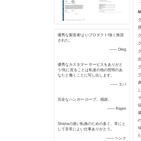
優秀な製造者!よいプロダクト!強く推奨
された。
—— Oleg
優秀なカスタマー サービスをありがと
う!先に見ることは私達の他の照明のあ
なたと働くことに写し出します。
—— エバ
完全なハンガー ロープ、感謝。
—— Rajen
Shanaの速い転換のための多く、常にと
して非常によい仕事ありがとう。
—— ヘンク