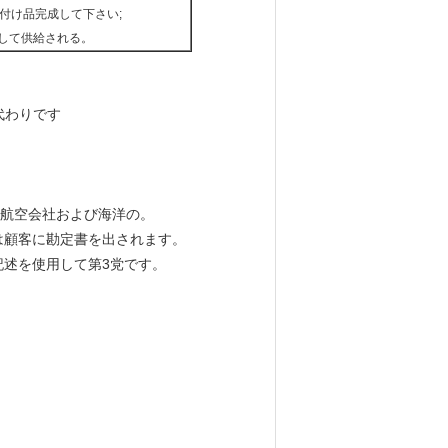
え付け品完成して下さい;
として供給される。
代わりです
たり、航空会社および海洋の。
は顧客に勘定書を出されます。
述を使用して第3党です。