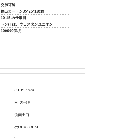
交渉可能
輸出カートン35*25*18cm
10-15 の仕事日
トン/ Tは、ウェスタンユニオン
100000個/月
Φ10*34mm
M5内部糸
側面出口
のOEM / ODM