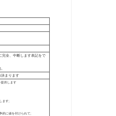
に完全、中断します表記をで
的。
との決まります
を提供します
します;
争的に値を付けられて;