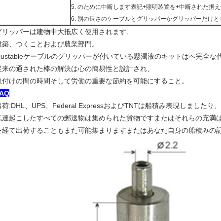
5. のために中断します表記+照明装置を+中断された据
6. 別の長さのケーブルとグリッパーかグリッパーだけ
グリッパーは建物中大抵広く使用されます、
建築、つくことおよび農業部門。
djustableケーブルのグリッパーが付いている懸濁液のキットはへ完全な
従来の通された棒の解決は心の簡易性と設計され、
取付けの間の時間そして労働の重要な節約を可能にすること。
AQ
出荷:DHL、UPS、Federal ExpressおよびTNTは船積み表現しまし
私達起こしたすべての郵送物は集められた貨物ですまたはそれらの充満
を経て出荷することもまた可能集まりますまたはあなた自身の船積みの記