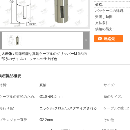
価格:
パッケージの詳細:
受渡し時間:
支払条件:
供給の能力:
連絡先
大画像 :
調節可能な真鍮ケーブルのグリッパーM 5の内
部糸のサイズのニッケルの仕上げ色
詳細製品概要
材料:
真鍮
サイズ:
ケーブルの直径のため:
Ø1.0~Ø1.5mm
糸のサイズ:
終わり色:
ニッケル/クロム/カスタマイズされる
ケーブルの出口:
プランジャー直径:
Ø2.2mm
その他: