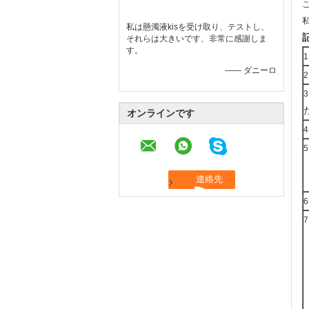
私は懸濁液kisを受け取り、テストし、
それらは大きいです、非常に感謝しま
す。
1
—— ダニーロ
2
3
オンラインです
4
5
6
7