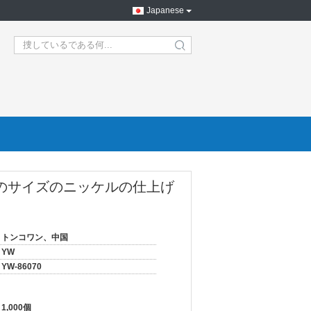
Japanese
search
糸のサイズのニッケルの仕上げ
トンコワン、中国
YW
YW-86070
1,000個