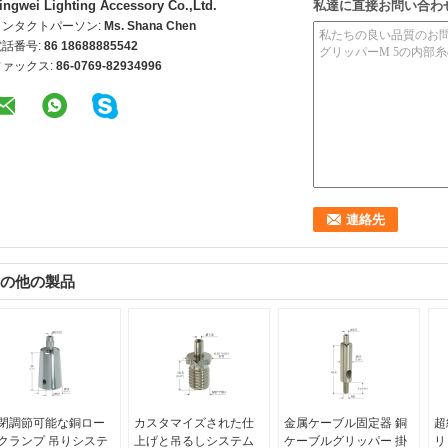
ingwei Lighting Accessory Co.,Ltd.
私達に直接お問い合わ
コンタクトパーソン:
Ms. Shana Chen
電話番号:
86 18688885542
ファックス:
86-0769-82934996
の他の製品
閉調節可能な銅ロー
カスタマイズされた仕
金属ケーブル固定器 銅
超
クランプ 吊りシステ
上げと吊るしシステム
ケーブルグリッパー 掛
リ