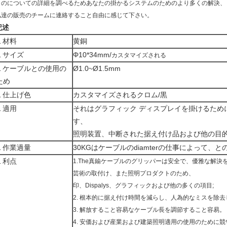
このについての詳細を調べるためあなたの掛かるシステムのためのより多くの解決、
私達の販売のチームに連絡すること自由に感じて下さい。
記述
材料
黄銅
.
サイズ
Φ10*34mm/
.
カスタマイズされる
ケーブルとの使用の
Ø1.0~Ø1.5mm
.
ため
仕上げ色
カスタマイズされるクロム/黒
.
適用
それはグラフィック ディスプレイを掛けるため
.
す、
照明装置、中断された据え付け品および他の目
作業過量
30KGはケーブルのdiamterの仕事によって、
.
利点
1.The真鍮ケーブルのグリッパーは安全で、優雅な解決
.
芸術の取付け、また照明プロダクトのため、
印、Dispalys、グラフィックおよび他の多くの項目;
2. 根本的に据え付け時間を減らし、人為的なミスを除去
3. 解放すること容易なケーブル長を調節すること容易。
4. 安価および産業および建築照明適用の使用のために競