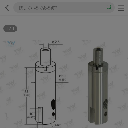
1
/
1