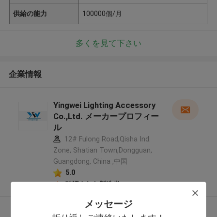
供給の能力
100000個/月
多くを見て下さい
企業情報
Yingwei Lighting Accessory
Co.,Ltd. メーカープロフィー
ル
12# Fulong Road,Qisha Ind.
Zone, Shatian Town,Dongguan,
Guangdong, China ,中国
5.0
確認された製造者
メッセージ
多くを見て下さい