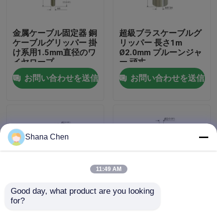
私達について
金属ケーブル固定器 銅
超級ブラスケーブルグ
ケーブルグリッパー 掛
リッパー 長さ1m
け系用1.5mm直径のワ
Ø2.0mm プルーンジャ
工場旅行
イヤロープ
ー 頑丈
お問い合わせを送信
お問い合わせを送信
品質管理
私達に連絡しなさい
Shana Chen
引用を要求しなさい
11:49 AM
航空機ケーブルのグリッパー
Good day, what product are you looking 
for?
耐久性のある調整可能
長いねじ使用
調節可能なケーブルのグリッパー
なケーブルグリッパー
YW86080を用いる壁