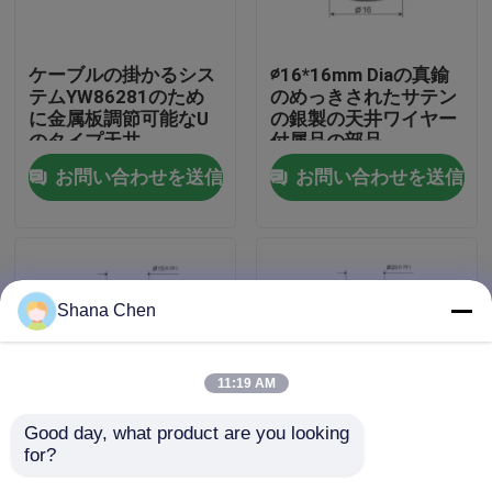
私達について
ケーブルの掛かるシス
∅16*16mm Diaの真鍮
テムYW86281のため
のめっきされたサテン
に金属板調節可能なU
の銀製の天井ワイヤー
工場旅行
のタイプ天井
付属品の部品
YW86276
お問い合わせを送信
お問い合わせを送信
品質管理
私達に連絡しなさい
Shana Chen
引用を要求しなさい
11:19 AM
航空機ケーブルのグリッパー
Good day, what product are you looking 
for?
∅15mm Diaのローラー
M10女性糸はローラー
調節可能なケーブルのグリッパー
シャフトYW86275が
シャフトYW86274が