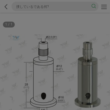
1
/
1