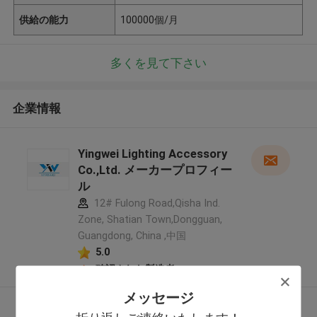
供給の能力
100000個/月
多くを見て下さい
企業情報
Yingwei Lighting Accessory
Co.,Ltd. メーカープロフィー
ル
12# Fulong Road,Qisha Ind.
Zone, Shatian Town,Dongguan,
Guangdong, China ,中国
5.0
確認された製造者
メッセージ
多くを見て下さい