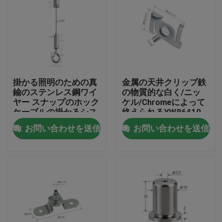
掛かる照明のための真
金属の天井クリップ鉄
鍮のステンレス鋼ワイ
の物質的な白く/ニッ
ヤー スナップのホック
ケル/Chromeによって
ケーブルの掛かるシス
終えられるYW86419
テム
のZのねじれ
お問い合わせを送信
お問い合わせを送信
家
製品
ビデオ