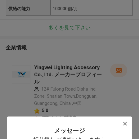
供給の能力
100000個/月
多くを見て下さい
企業情報
Yingwei Lighting Accessory
Co.,Ltd. メーカープロフィー
ル
12# Fulong Road,Qisha Ind.
Zone, Shatian Town,Dongguan,
Guangdong, China ,中国
5.0
確認された製造者
メッセージ
多くを見て下さい