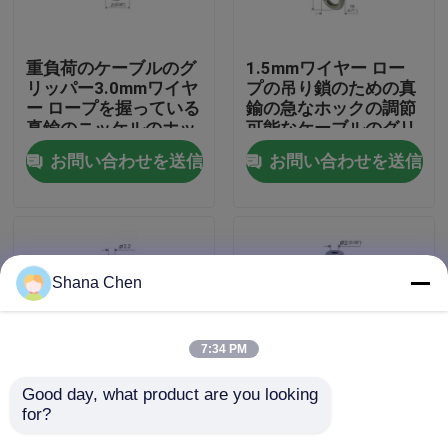
私達について
重負荷のケーブルのグ
1.5mmワイヤー ロー
リッパー3.0mmワイヤ
プの吊り鎖のための真
ー ロープを握っている
鍮の急なホックの調節
工場旅行
真鍮のニッケルのホッ
可能なケーブルのグリ
ク クリップ自己
ッパー
お問い合わせを送信
お問い合わせを送信
品質管理
私達に連絡しなさい
Shana Chen
引用を要求しなさい
7:34 PM
航空機ケーブルのグリッパー
Good day, what product are you looking 
for?
ニッケルは掛かるシス
掛かるライトは女性糸
調節可能なケーブルのグリッパー
テムYW86125のため
YW86098と調節可能