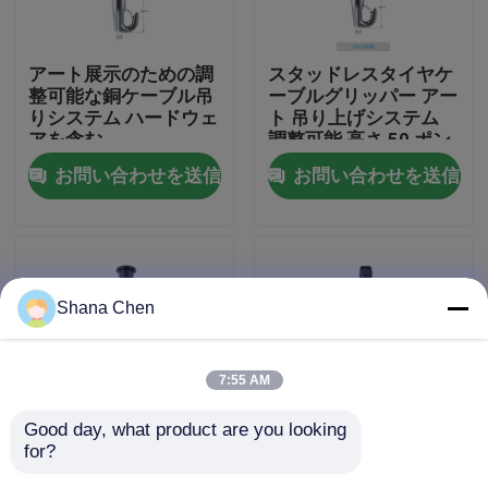
私達について
アート展示のための調
スタッドレスタイヤケ
整可能な銅ケーブル吊
ーブルグリッパー アー
りシステム ハードウェ
ト 吊り上げシステム
工場旅行
アを含む
調整可能 高さ 50 ポン
ド 重量容量
お問い合わせを送信
お問い合わせを送信
品質管理
私達に連絡しなさい
Shana Chen
引用を要求しなさい
7:55 AM
航空機ケーブルのグリッパー
Good day, what product are you looking 
for?
調整可能な304ステン
ブラスケーブルグリッ
調節可能なケーブルのグリッパー
レス鋼ケーブル ハンキ
パー アート ハンキン