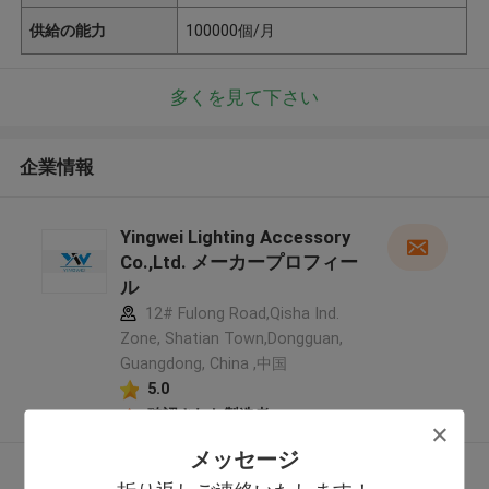
供給の能力
100000個/月
多くを見て下さい
企業情報
Yingwei Lighting Accessory
Co.,Ltd. メーカープロフィー
ル
12# Fulong Road,Qisha Ind.
Zone, Shatian Town,Dongguan,
Guangdong, China ,中国
5.0
確認された製造者
メッセージ
多くを見て下さい