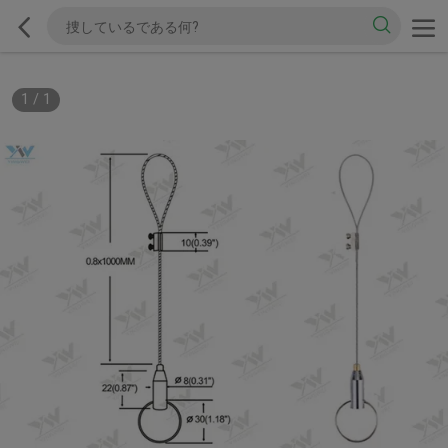
1
/
1