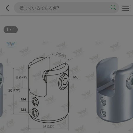
1
/
1