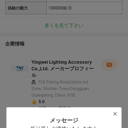
供給の能力
100000個/月
多くを見て下さい
企業情報
Yingwei Lighting Accessory
Co.,Ltd. メーカープロフィー
ル
12# Fulong Road,Qisha Ind.
Zone, Shatian Town,Dongguan,
Guangdong, China ,中国
5.0
確認された製造者
メッセージ
多くを見て下さい