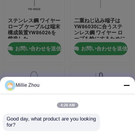
私達について
ステンレス鋼 ワイヤー
二重ねじ込み端子は
ロープ ケーブルは端末
YW86030に合うステ
構成装置YW86026を
ンレス鋼 ワイヤー ロ
工場旅行
鍛造した
ープを輪にするために
ケーブルで通信する
お問い合わせを送信
お問い合わせを送信
品質管理
私達に連絡しなさい
Millie Zhou
引用を要求しなさい
4:26 AM
航空機ケーブルのグリッパー
Good day, what product are you looking 
for?
鋳造物ターミナルは死
ケーブルのループ ダイ
調節可能なケーブルのグリッパー
ぬケーブルのループが
スはターミナルによっ