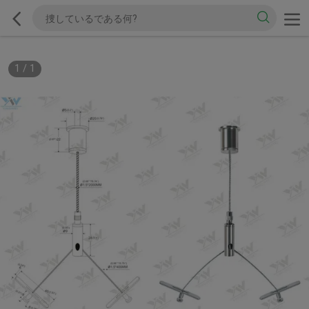
1
/
1