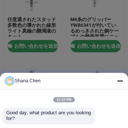
私達について
任意通されたスタッド
M4糸のグリッパー
多数色の導かれた線形
YW86341が付いてい
ライト真鍮の懸濁液の
るめっきされた銅ケー
工場旅行
キット
ブルの懸垂装置にニッ
ケルを被せなさい
お問い合わせを送信
お問い合わせを送信
品質管理
私達に連絡しなさい
Shana Chen
引用を要求しなさい
11:10 PM
航空機ケーブルのグリッパー
Good day, what product are you looking 
for?
天井灯の懸濁液のキッ
映像の掛かるシステム
調節可能なケーブルのグリッパー
トは調節可能なグリッ
YW86477のための調