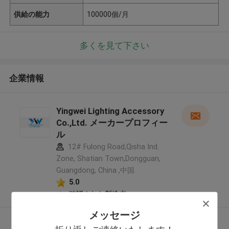
供給の能力
100000個/月
多くを見て下さい
企業情報
Yingwei Lighting Accessory
Co.,Ltd. メーカープロフィー
ル
12# Fulong Road,Qisha Ind.
Zone, Shatian Town,Dongguan,
Guangdong, China ,中国
5.0
確認された製造者
メッセージ
多くを見て下さい