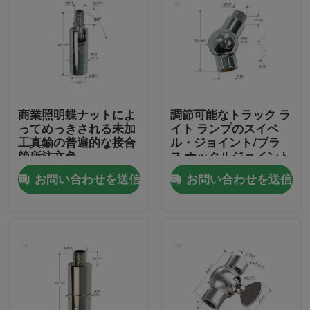
商業照明蝶ナットによ
調節可能なトラック ラ
ってめっきされる未加
イト ランプのスイベ
工真鍮の普遍的な接合
ル・ジョイント/ブラ
箇所注文色
ス ナックルジョイント
Φ19 * 39のMm
お問い合わせを送信
お問い合わせを送信
家
製品
ビデオ