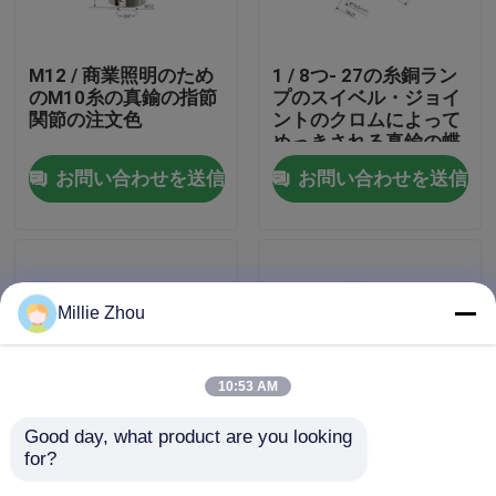
私達について
M12 / 商業照明のため
1 / 8つ- 27の糸銅ラン
のM10糸の真鍮の指節
プのスイベル・ジョイ
関節の注文色
ントのクロムによって
工場旅行
めっきされる真鍮の蝶
ナットの旋回装置
お問い合わせを送信
お問い合わせを送信
品質管理
私達に連絡しなさい
Millie Zhou
引用を要求しなさい
10:53 AM
航空機ケーブルのグリッパー
Good day, what product are you looking 
for?
家具固定基盤が付いて
Φ16 * 37のMmのサイ
調節可能なケーブルのグリッパー
いる表面の真鍮ランプ
ズの室内装飾のための