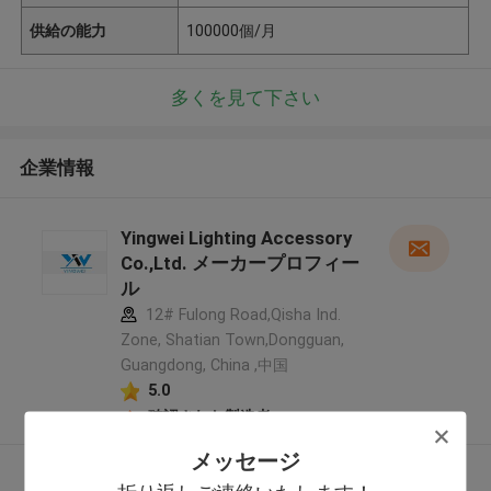
供給の能力
100000個/月
多くを見て下さい
企業情報
Yingwei Lighting Accessory
Co.,Ltd. メーカープロフィー
ル
12# Fulong Road,Qisha Ind.
Zone, Shatian Town,Dongguan,
Guangdong, China ,中国
5.0
確認された製造者
メッセージ
多くを見て下さい