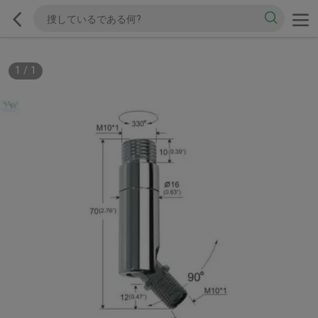
1
/
1