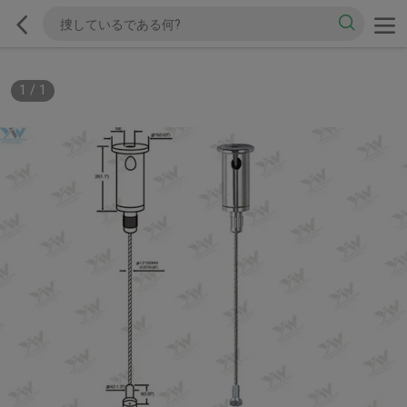
1
/
1