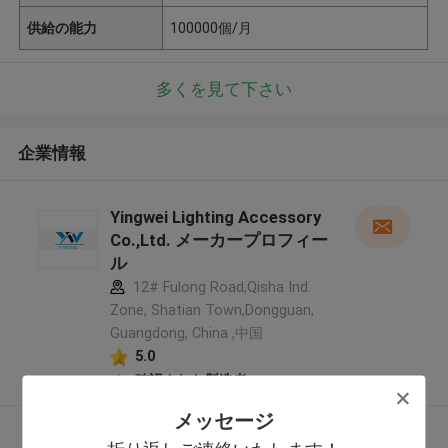
供給の能力
100000個/月
多くを見て下さい
企業情報
Yingwei Lighting Accessory
Co.,Ltd. メーカープロフィー
ル
12# Fulong Road,Qisha Ind.
Zone, Shatian Town,Dongguan,
Guangdong, China ,中国
5.0
確認された製造者
メッセージ
多くを見て下さい