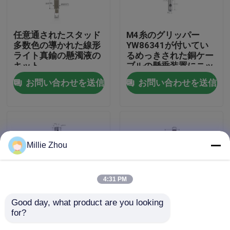
私達について
任意通されたスタッド
M4糸のグリッパー
多数色の導かれた線形
YW86341が付いてい
ライト真鍮の懸濁液の
るめっきされた銅ケー
工場旅行
キット
ブルの懸垂装置にニッ
ケルを被せなさい
お問い合わせを送信
お問い合わせを送信
品質管理
私達に連絡しなさい
Millie Zhou
引用を要求しなさい
4:31 PM
航空機ケーブルのグリッパー
Good day, what product are you looking 
for?
天井灯の懸濁液のキッ
映像の掛かるシステム
調節可能なケーブルのグリッパー
トは調節可能なグリッ
YW86477のための調