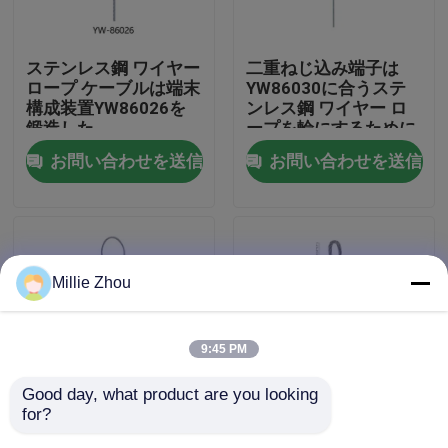
私達について
ステンレス鋼 ワイヤー
二重ねじ込み端子は
ロープ ケーブルは端末
YW86030に合うステ
構成装置YW86026を
ンレス鋼 ワイヤー ロ
工場旅行
鍛造した
ープを輪にするために
ケーブルで通信する
お問い合わせを送信
お問い合わせを送信
品質管理
私達に連絡しなさい
Millie Zhou
引用を要求しなさい
9:45 PM
航空機ケーブルのグリッパー
Good day, what product are you looking 
for?
鋳造物ターミナルは死
ケーブルのループ ダイ
調節可能なケーブルのグリッパー
ぬケーブルのループが
スはターミナルによっ