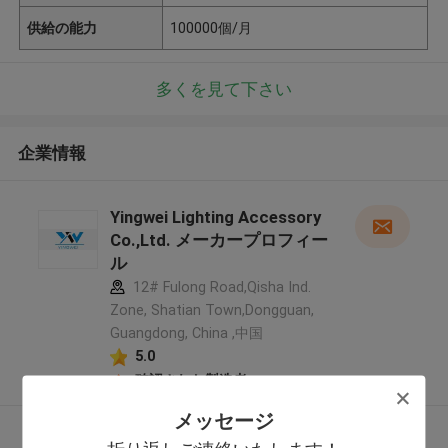
供給の能力
100000個/月
多くを見て下さい
企業情報
Yingwei Lighting Accessory
Co.,Ltd. メーカープロフィー
ル
12# Fulong Road,Qisha Ind.
Zone, Shatian Town,Dongguan,
Guangdong, China ,中国
5.0
確認された製造者
メッセージ
多くを見て下さい