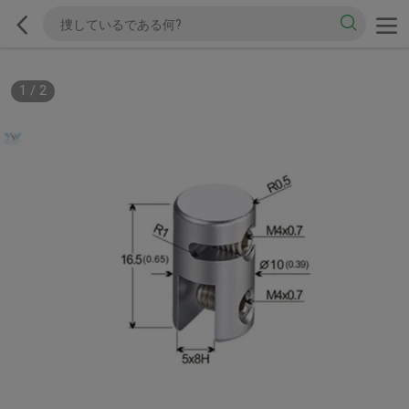
1
/
2