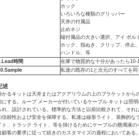
ホック
いろいろな種類のグリッパー
天井の付属品
止めネジ
端付属品の大きい選択、アイ ボル
ホック、指ぬき、クリップ、停止
ハンドル、等
9.Lead時間
在庫で物質的な十分があったら10-
10.Sample
私達の既存の1と次元のすべてを同
記述
掛かるキットは天井またはアクアリウムの上のブラケットから
能にする。ループ メーカーが付いているケーブル キットは照
られ、設計されている。標準的な方法と以前比較されて、それ
の信頼性および安全を保障する。私達は線形ライト、装飾的なラ
イト、トラック ライト、等を掛けるためにケーブルの懸濁液の
は顧客の要求に従って続きのカスタマイズの過程においてある