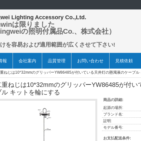
wei Lighting Accessory Co.,Ltd.
nwinは限りました
ingweiの照明付属品Co.、株式会社）
けを容易および適用範囲が広くさせて下さい!
情報
会社案内
品質管理
お問い合わせ
見積依頼
重ねじは10*32mmのグリッパーYW86485が付いている天井灯の懸濁液のケーブル
二重ねじは10*32mmのグリッパーYW86485が
ブル キットを輪にする
商品の詳細:
起源の場所:
ブランド名:
証明:
モデル番号:
お支払配送条件: