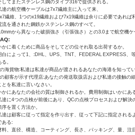
そしてまたステンレス鋼のタイプ316で提供される。
私達の航空機ケーブルは7x7繊維主に入って来、
1x7繊維、1つのx19繊維および7x19繊維は余りに必要であれ
電流を通された鋼鉄かステンレス鋼のすべて。
1.0mmから異なった破損強さ（引張強さ）との3.0まで航空機
FAQ:
いかに着くために商品をそしてどの位それ取る出荷するか。
明白によって1、:DHL、UPS、TNT、FEDERAL EXPRES
ある。
2の海貨物:私達は私達が商品が渡されるあなたの海港を知って
3の顧客が示す代理店:あなたの発送取扱店および私達の接触の
ことを私達に言いなさい。
いかにあなたの会社の質は制御されるか。費用制御はいかにあ
私達に4つの点検が前後にあり、QCの点検プロセスおよび解決
順序を置く方法か。
私達は顧客に従って指定を作り出す、従って下記に指定される
である:
材料、直径、構造、コーティング、長さ、パッキング、量、注