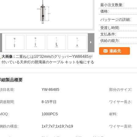
最小注文数量:
価格:
パッケージの詳細:
受渡し時間:
支払条件:
供給の能力:
連絡先
大画像 :
二重ねじは10*32mmのグリッパーYW86485が
付いている天井灯の懸濁液のケーブル キットを輪にする
詳細製品概要
項目名前:
YW-86485
部分のサイズ:
調達期間:
8-15平日
ワイヤー長さ:
MOQ:
1000PCS
材料:
鋼鉄の構造:
1x7;7x7;1x19;7x19
ワイヤー直径: