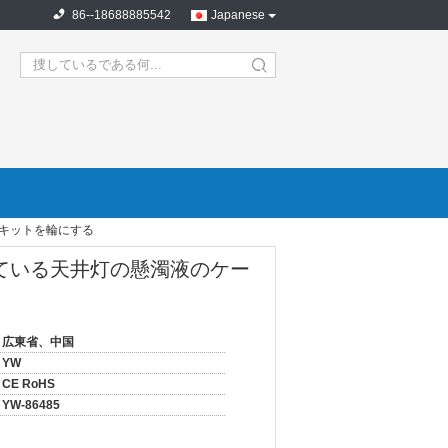
86--18688885542
Japanese
search
 キットを輪にする
付いている天井灯の懸濁液のケー
広東省、中国
YW
CE RoHS
YW-86485