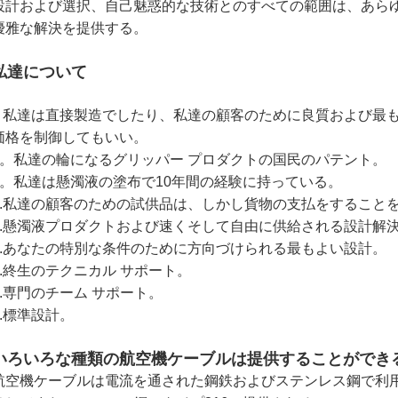
設計および選択、自己魅惑的な技術とのすべての範囲は、あら
優雅な解決を提供する。
私達について
私達は直接製造でしたり、私達の顧客のために良質および最
.
価格を制御してもいい。
2。私達の輪になるグリッパー プロダクトの国民のパテント。
3。私達は懸濁液の塗布で10年間の経験に持っている。
4.私達の顧客のための試供品は、しかし貨物の支払をすること
5.懸濁液プロダクトおよび速くそして自由に供給される設計解
6.あなたの特別な条件のために方向づけられる最もよい設計。
7.終生のテクニカル サポート。
8.専門のチーム サポート。
9.標準設計。
いろいろな種類の航空機ケーブルは提供することができ
航空機ケーブルは電流を通された鋼鉄およびステンレス鋼で利