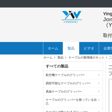
Ying
Jo
（Y
取付
ホーム
製品
ビデオ
企業
ホーム
製品
ケーブルの懸濁液のキット
二
すべての製品
航空機ケーブルのグリッパー
調節可能なケーブルのグリッパー
真鍮ケーブルのグリッパー
ケーブルのグリッパーを握っている自
己