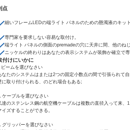
利点
細いフレームLEDの端ライト パネルのための懸濁液のキッ
専門家を要求しない容易な取付け。
端ライト パネルの側面のpremadeの穴に天井に間、他の
ニッケルの終わりはあなたの表示システムが装飾か確立で専
取付けにいかに
ビームを選びなさい
.
あなたのシステムはまたは2つの固定小数点の間で引張られて
壁に取り付けられる、のどれ場合もある;
2. ケーブルを選びなさい
私達のステンレス鋼の航空機ケーブルは複数の直径入って来、1.0
マイズすることができる。
3. グリッパーを選びなさい