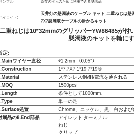
サンプル:
既存の次元のために利用できる試供品
天井灯の懸濁液のケーブル キット
二重ねじは懸
,
ハイライト:
7X7懸濁液ケーブルの掛かるキット
二重ねじは10*32mmのグリッパーYW86485が
懸濁液のキットを輪に
指定:
1.Mainワイヤー直径
∅1.2mm （0.05"）
2.Construction
1*7,7X7,1*19,7*19等
.Material
ステンレス鋼/銅/電流を通される
4.MOQ
1500pcs
5.Length
条件として1000mm、
6.Type
単一の足
7.Surface処置
Chrome、ニッケル、黒、白および
付属品の8.End部品
アイレット ターミナル
ねじ
クリップ