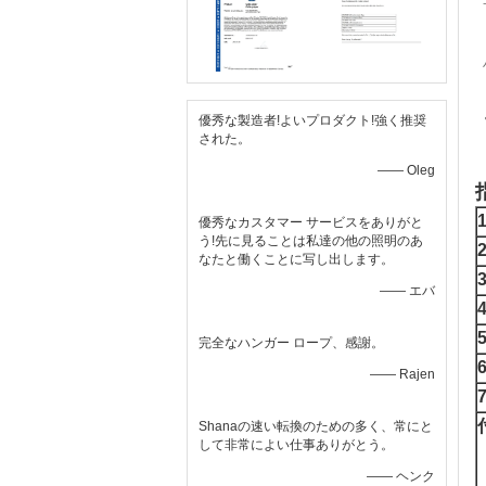
優秀な製造者!よいプロダクト!強く推奨
された。
—— Oleg
優秀なカスタマー サービスをありがと
う!先に見ることは私達の他の照明のあ
なたと働くことに写し出します。
3
—— エバ
完全なハンガー ロープ、感謝。
—— Rajen
Shanaの速い転換のための多く、常にと
して非常によい仕事ありがとう。
—— ヘンク