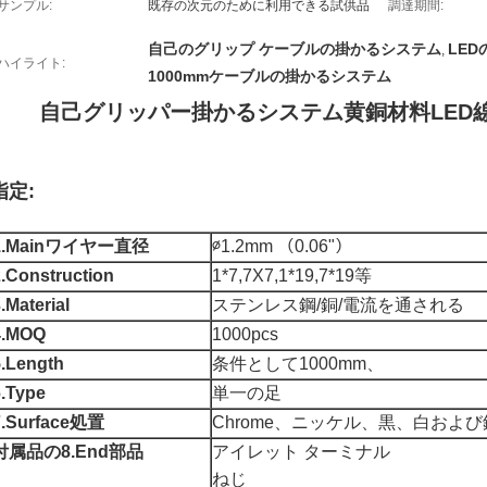
サンプル:
既存の次元のために利用できる試供品
調達期間:
自己のグリップ ケーブルの掛かるシステム
LE
,
ハイライト:
1000mmケーブルの掛かるシステム
自己グリッパー掛かるシステム黄銅材料LED線形
指定:
1.Mainワイヤー直径
∅1.2mm （0.06"）
2.Construction
1*7,7X7,1*19,7*19等
.Material
ステンレス鋼/銅/電流を通される
4.MOQ
1000pcs
5.Length
条件として1000mm、
6.Type
単一の足
7.Surface処置
Chrome、ニッケル、黒、白および
付属品の8.End部品
アイレット ターミナル
ねじ