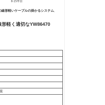
8-15平日
Dの線形軽いケーブルの掛かるシステム
,
軽く適切なYW86470
銀