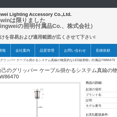
wei Lighting Accessory Co.,Ltd.
nwinは限りました
ingweiの照明付属品Co.、株式会社）
けを容易および適用範囲が広くさせて下さい!
情報
会社案内
品質管理
お問い合わせ
見積依頼
グリッパー ケーブル掛かるシステム真鍮の物質的なLED線形軽い付属品YW86470
自己のグリッパー ケーブル掛かるシステム真鍮の物
W86470
商品の詳細:
起源の場所:
ブランド名:
証明:
モデル番号:
お支払配送条件: