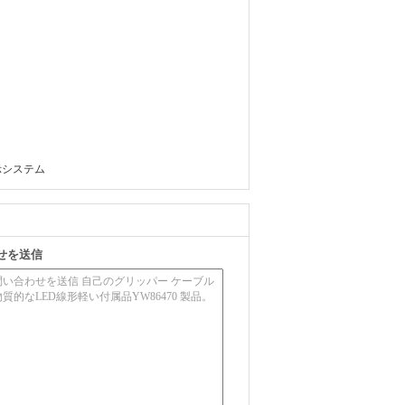
示システム
せを送信