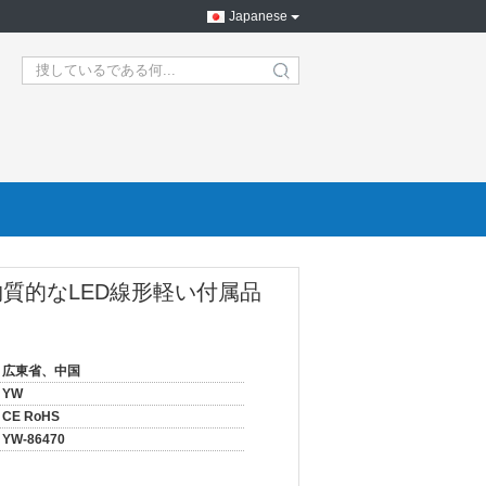
Japanese
search
質的なLED線形軽い付属品
広東省、中国
YW
CE RoHS
YW-86470