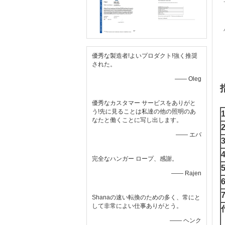
優秀な製造者!よいプロダクト!強く推奨
された。
—— Oleg
優秀なカスタマー サービスをありがと
う!先に見ることは私達の他の照明のあ
なたと働くことに写し出します。
—— エバ
3
完全なハンガー ロープ、感謝。
—— Rajen
Shanaの速い転換のための多く、常にと
して非常によい仕事ありがとう。
—— ヘンク