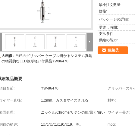
最小注文数量:
価格:
パッケージの詳細:
受渡し時間:
支払条件:
供給の能力:
連絡先
大画像 :
自己のグリッパー ケーブル掛かるシステム真鍮
の物質的なLED線形軽い付属品YW86470
詳細製品概要
項目名前:
YW-86470
グリッパーのサイ
ワイヤー直径:
1.2mm、カスタマイズされる
材料:
表面処理:
ニッケル/Chrome/サテンの銀/黒く/白い
ワイヤー長さ:
鋼鉄の構造:
1x7;7x7;1x19;7x19、等。
moq: