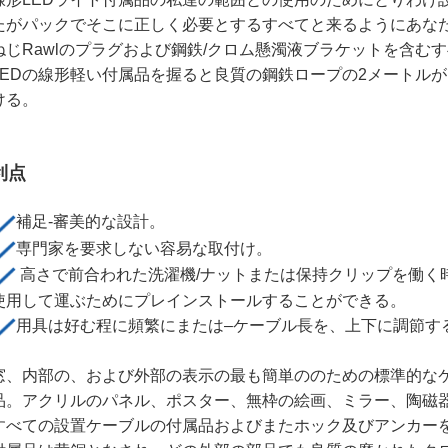
たがパックでそこに正しく必要とするすべてと来るようにあな
ねじRawlのプラグおよび鋼鉄/クロム懸濁液ブラケットを含む
LEDの線形軽い付属品を握ると良質の鋼鉄ロープの2メートル
ける。
利点
補足-審美的な設計。
専門家を要求しない容易な取付け。
高さで前合われた洗濯機/ナットまたは保持クリップを働く
使用して運ぶためにプレインストールすることができる。
用具は好む程に頻繁にまたは–ケーブル長を、上下に調節す
窓、内部の、および外部の表示の最も簡単ののための標準的な
品。アクリルのパネル、ポスター、無枠の絵画、ミラー、陶磁
すべての設置ケーブルの付属品およびまたホック及びアンカーを