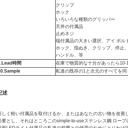
クリップ
ホック
いろいろな種類のグリッパー
天井の付属品
止めネジ
端付属品の大きい選択、アイ ボル
ホック、指ぬき、クリップ、停止
ハンドル、等
9.Lead時間
在庫で物質的な十分があったら10-
10.Sample
私達の既存の1と次元のすべてを同
記述
新しく軽い付属品を取付けるか、またはあなたの古い物を改善
必要とし、それはところこのsimple-to-useステンレス鋼 ロ
線形LEDライト付属品の私達の範囲との使用のためにとりわけ