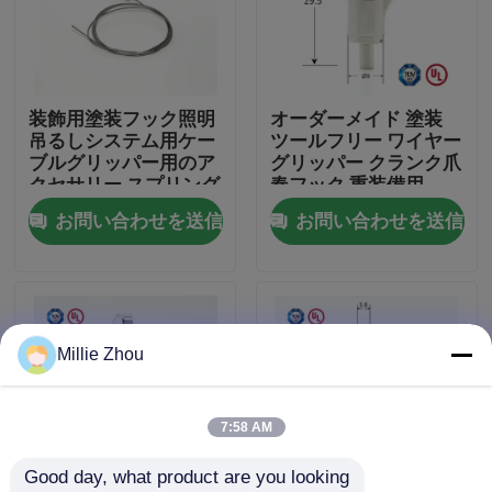
私達について
装飾用塗装フック照明
オーダーメイド 塗装
工場旅行
吊るしシステム用ケー
ツールフリー ワイヤー
ブルグリッパー用のア
グリッパー クランク爪
クセサリー スプリング
春フック 重装備用
品質管理
フック付き
お問い合わせを送信
お問い合わせを送信
私達に連絡しなさい
引用を要求しなさい
Millie Zhou
航空機ケーブルのグリッパー
7:58 AM
Good day, what product are you looking 
調節可能なケーブルのグリッパー