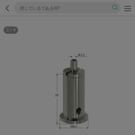
3
/
4