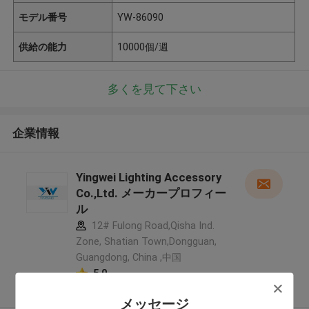
モデル番号
YW-86090
供給の能力
10000個/週
多くを見て下さい
企業情報
Yingwei Lighting Accessory
Co.,Ltd. メーカープロフィー
ル
12# Fulong Road,Qisha Ind.
Zone, Shatian Town,Dongguan,
Guangdong, China ,中国
5.0
確認された製造者
メッセージ