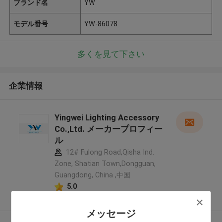
ブランド名
YW
モデル番号
YW-86078
多くを見て下さい
企業情報
Yingwei Lighting Accessory
Co.,Ltd. メーカープロフィー
ル
12# Fulong Road,Qisha Ind.
Zone, Shatian Town,Dongguan,
Guangdong, China ,中国
5.0
確認された製造者
メッセージ