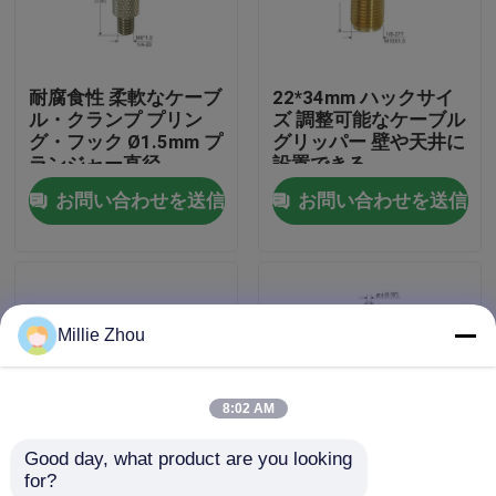
私達について
耐腐食性 柔軟なケーブ
22*34mm ハックサイ
ル・クランプ プリン
ズ 調整可能なケーブル
工場旅行
グ・フック Ø1.5mm プ
グリッパー 壁や天井に
ランジャー直径
設置できる
お問い合わせを送信
お問い合わせを送信
品質管理
私達に連絡しなさい
Millie Zhou
引用を要求しなさい
8:02 AM
航空機ケーブルのグリッパー
Good day, what product are you looking 
for?
調節可能なケーブルのグリッパー
外部のスレッドブラス
調節可能なワイヤー グ