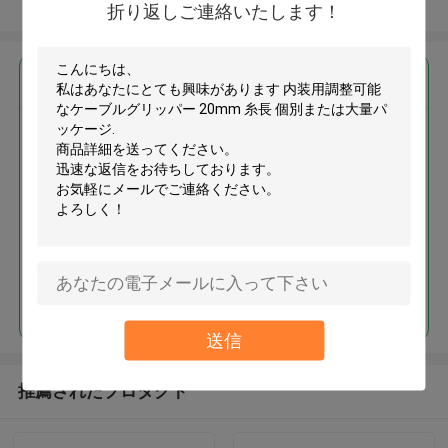
多くを見て下さい
折り返しご連絡いたします！
最高の価格で
内装用調整可能なケーブルグリ
ッパー 20mm 糸長 個別または大
量パッケージ
続行
送信
推薦されたプロダクト