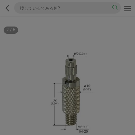
2
/
5