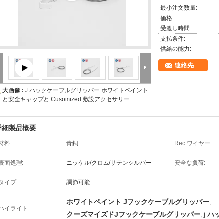
最小注文数量:
価格:
受渡し時間:
支払条件:
供給の能力:
連絡先
大画像 :
J ハックケーブルグリッパー ホワイトペイント
と安全キャップと Cusomized 敷設アクセサリー
詳細製品概要
材料:
青銅
Rec.ワイヤー:
表面処理:
ニッケル/クロム/サテンシルバー
安全な負荷:
タイプ:
調節可能
ホワイトペイント Jフックケーブルグリッパー
,
ハイライト:
クーズマイズドJフックケーブルグリッパー
j 
,