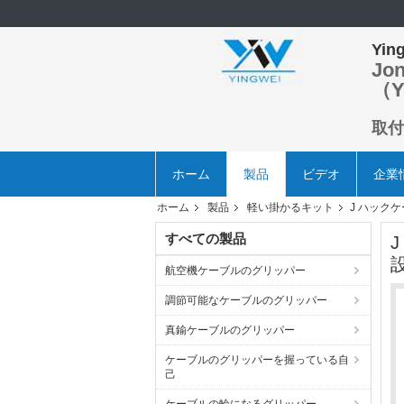
Ying
Jo
（Y
取付
ホーム
製品
ビデオ
企業
ホーム
製品
軽い掛かるキット
J ハック
すべての製品
航空機ケーブルのグリッパー
調節可能なケーブルのグリッパー
真鍮ケーブルのグリッパー
ケーブルのグリッパーを握っている自
己