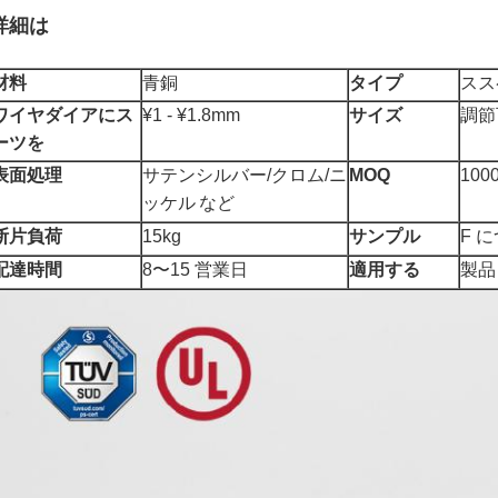
詳細は
材料
青銅
タイプ
スス
ワイヤダイアにス
¥1 - ¥1.8mm
サイズ
調節
ーツを
表面処理
サテンシルバー/クロム/
ニ
MOQ
100
ッケル
など
断片負荷
15kg
サンプル
F 
配達時間
8〜15 営業日
適用する
製品