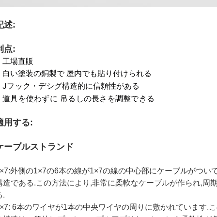
記述:
利点:
工場直販
白い塗装の銅製で 屋内でも貼り付けられる
Jフック・デシグ
構造的に信頼性がある
道具を使わずに 吊るしの長さを調整できる
適用する
:
ケーブルストランド
7×7:外側の1×7の6本の線が1×7の線の中心部にケーブルがつ
構造である.この方法により,非常に柔軟なケーブルが作られ,周
.
1×7: 6本のワイヤが1本の中央ワイヤの周りに敷かれています.