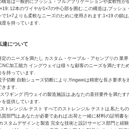
の構造は一般的にプッシュ・プルアプリケーションや柔軟性が低
1×19: 12本のワイヤが1×7の中心部を囲む.この構造は,プッ
ンで1×7よりも柔軟なニーズのために使用されます.1×19 の鎖は
強度を持っています.
私達について
特定のニーズを満たし カスタム・ケーブル・アセンブリの 業
*CNC加工能力 イングウェイは様々な顧客のニーズを満たす
力を持っています.
電子切断 自動シューズ切断により,Yingweiは精密な長さ要求
できます.
* スワギング 円ウェイの製造施設は,あなたの直径要件を満た
ンを提供しています.
* ストレンジル テスト すべてのストレンジル テストは,私たち
品質部門は,あなたが必要であれば,出荷と一緒に材料の証明書を
*カスタムデザインと製造 完全な技術と設計サービス部門と経