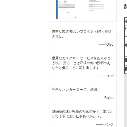
優秀な製造者!よいプロダクト!強く推奨
された。
—— Oleg
優秀なカスタマー サービスをありがと
う!先に見ることは私達の他の照明のあ
なたと働くことに写し出します。
—— エバ
完全なハンガー ロープ、感謝。
—— Rajen
Shanaの速い転換のための多く、常にと
して非常によい仕事ありがとう。
—— ヘンク