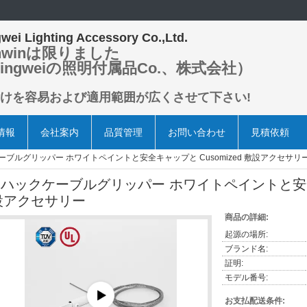
wei Lighting Accessory Co.,Ltd.
nwinは限りました
ingweiの照明付属品Co.、株式会社）
けを容易および適用範囲が広くさせて下さい!
情報
会社案内
品質管理
お問い合わせ
見積依頼
ケーブルグリッパー ホワイトペイントと安全キャップと Cusomized 敷設アクセサリ
J ハックケーブルグリッパー ホワイトペイントと安全キ
設アクセサリー
商品の詳細:
起源の場所:
ブランド名:
証明:
モデル番号:
お支払配送条件: