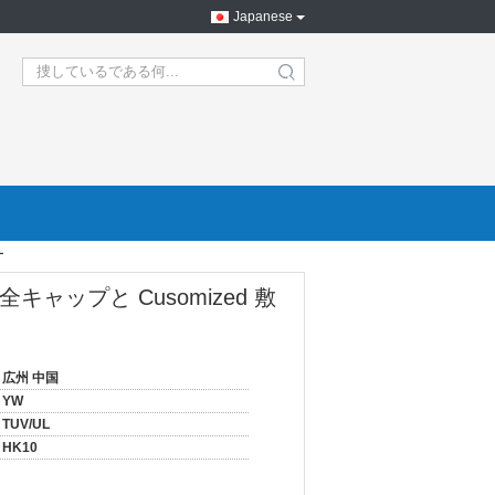
Japanese
search
ー
ャップと Cusomized 敷
広州 中国
YW
TUV/UL
HK10