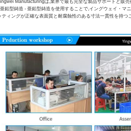
Yingwei Manufacturingは,業界で最も完全な製品サポー
* 亜鉛型鋳造 - 亜鉛型鋳造を使用することで,イングウェイ・
ッティングが正確な表面質と耐腐蝕性のある寸法一貫性を持つこ