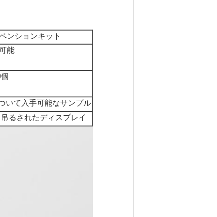
ペンションキット
可能
0個
について
入手可能なサンプル
 吊るされたディスプレイ